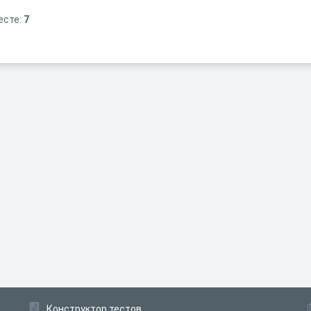
есте:
7
Конструктор тестов