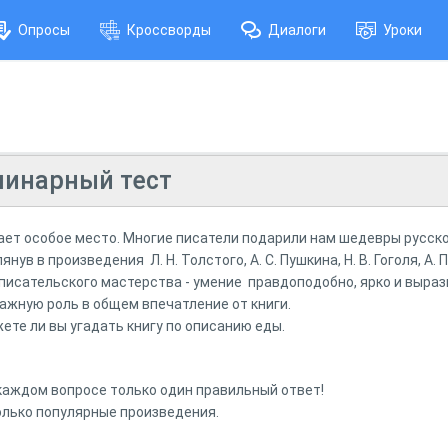
Опросы
Кроссворды
Диалоги
Уроки
линарный тест
ает особое место. Многие писатели подарили нам шедевры русско
ув в произведения Л. Н. Толстого, А. С. Пушкина, Н. В. Гоголя, А. 
исательского мастерства - умение правдоподобно, ярко и выраз
важную роль в общем впечатление от книги.
жете ли вы угадать книгу по описанию еды.
 каждом вопросе только один правильный ответ!
олько популярные произведения.