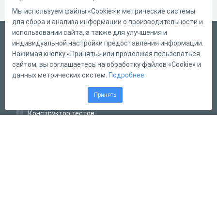
Мы используем файлы «Cookie» и метрические системы
для сбора и анализа информации о производительности и
использовании сайта, а также для улучшения и
Русский
индивидуальной настройки предоставления информации.
Справка
Нажимая кнопку «Принять» или продолжая пользоваться
сайтом, вы соглашаетесь на обработку файлов «Cookie» и
Форма обратной связи
данных метрических систем.
Подробнее
Контакты
Принять
Тарифы
Конструктор тестов
Конструктор опросов
Конструктор кроссвордов
Диалоговые тренажёры
Комплексные задания
Система Дистанционного Обучения
2011 - 2026
Online Test Pad
Соглашение об использовании
Оферта