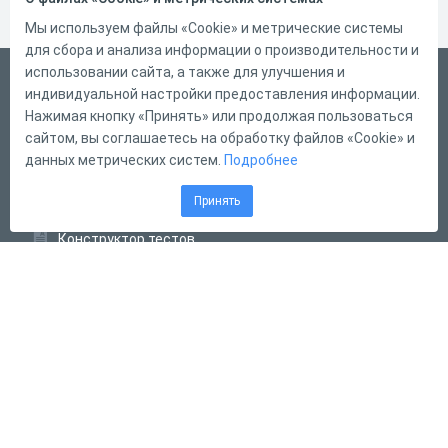
Мы используем файлы «Cookie» и метрические системы
для сбора и анализа информации о производительности и
использовании сайта, а также для улучшения и
Русский
индивидуальной настройки предоставления информации.
Справка
Нажимая кнопку «Принять» или продолжая пользоваться
сайтом, вы соглашаетесь на обработку файлов «Cookie» и
Форма обратной связи
данных метрических систем.
Подробнее
Контакты
Принять
Тарифы
Конструктор тестов
Конструктор опросов
Конструктор кроссвордов
Диалоговые тренажёры
Комплексные задания
Система Дистанционного Обучения