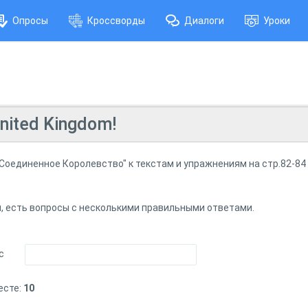
Опросы
Кроссворды
Диалоги
Уроки
nited Kingdom!
Соединенное Королевство" к текстам и упражнениям на стр.82-84
, есть вопросы с несколькими правильными ответами.
с
есте:
10