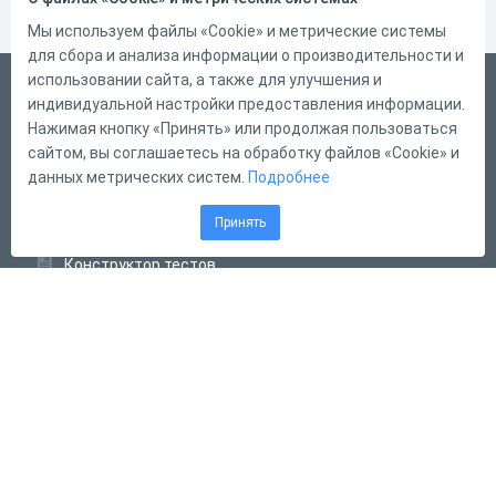
Мы используем файлы «Cookie» и метрические системы
для сбора и анализа информации о производительности и
использовании сайта, а также для улучшения и
Русский
индивидуальной настройки предоставления информации.
Справка
Нажимая кнопку «Принять» или продолжая пользоваться
сайтом, вы соглашаетесь на обработку файлов «Cookie» и
Форма обратной связи
данных метрических систем.
Подробнее
Контакты
Принять
Тарифы
Конструктор тестов
Конструктор опросов
Конструктор кроссвордов
Диалоговые тренажёры
Комплексные задания
Система Дистанционного Обучения