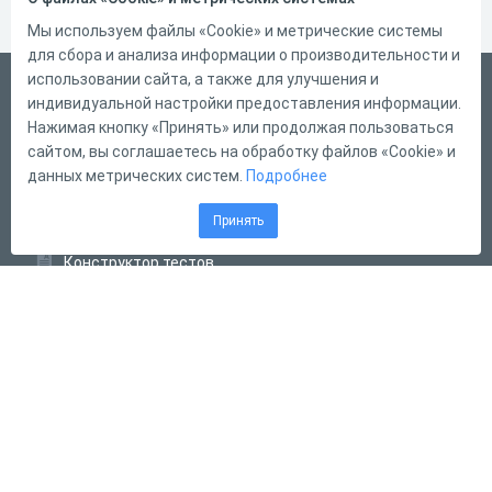
Мы используем файлы «Cookie» и метрические системы
для сбора и анализа информации о производительности и
использовании сайта, а также для улучшения и
Русский
индивидуальной настройки предоставления информации.
Справка
Нажимая кнопку «Принять» или продолжая пользоваться
сайтом, вы соглашаетесь на обработку файлов «Cookie» и
Форма обратной связи
данных метрических систем.
Подробнее
Контакты
Принять
Тарифы
Конструктор тестов
Конструктор опросов
Конструктор кроссвордов
Диалоговые тренажёры
Комплексные задания
Система Дистанционного Обучения