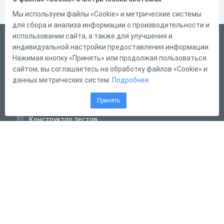
Мы используем файлы «Cookie» и метрические системы
для сбора и анализа информации о производительности и
использовании сайта, а также для улучшения и
Русский
индивидуальной настройки предоставления информации.
Справка
Нажимая кнопку «Принять» или продолжая пользоваться
сайтом, вы соглашаетесь на обработку файлов «Cookie» и
Форма обратной связи
данных метрических систем.
Подробнее
Контакты
Принять
Тарифы
Конструктор тестов
Конструктор опросов
Конструктор кроссвордов
Диалоговые тренажёры
Комплексные задания
Система Дистанционного Обучения