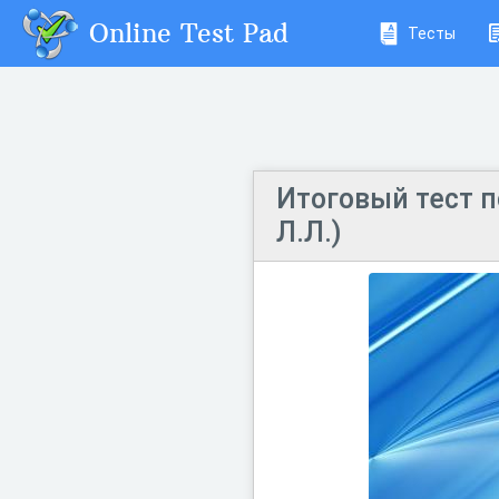
Online Test Pad
Тесты
Итоговый тест п
Л.Л.)