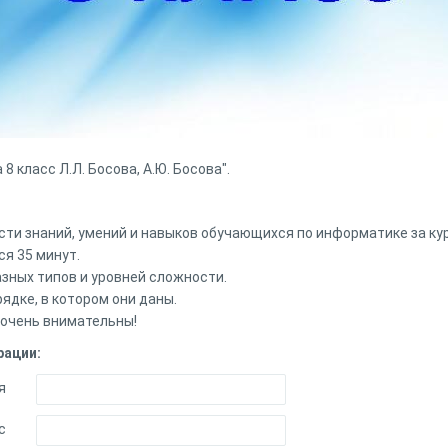
8 класс Л.Л. Босова, А.Ю. Босова".
и знаний, умений и навыков обучающихся по информатике за кур
я 35 минут.
азных типов и уровней сложности.
ядке, в котором они даны.
 очень внимательны!
рации:
я
с