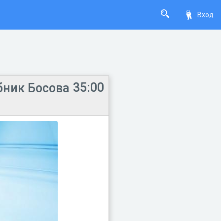
Вход
35:00
бник Босова