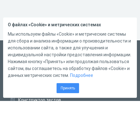
О файлах «Cookie» и метрических системах
Мы используем файлы «Cookie» и метрические системы
для сбора и анализа информации о производительности и
использовании сайта, а также для улучшения и
Русский
индивидуальной настройки предоставления информации.
Справка
Нажимая кнопку «Принять» или продолжая пользоваться
сайтом, вы соглашаетесь на обработку файлов «Cookie» и
Форма обратной связи
данных метрических систем.
Подробнее
Контакты
Принять
Тарифы
Конструктор тестов
Конструктор опросов
Конструктор кроссвордов
Диалоговые тренажёры