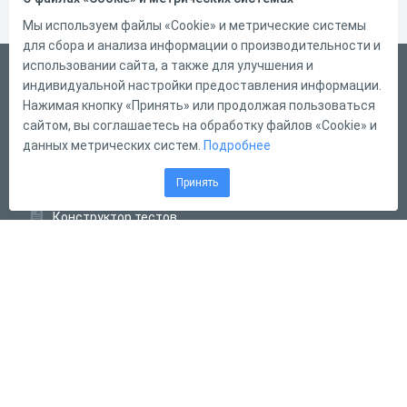
Мы используем файлы «Cookie» и метрические системы
для сбора и анализа информации о производительности и
использовании сайта, а также для улучшения и
Русский
индивидуальной настройки предоставления информации.
Справка
Нажимая кнопку «Принять» или продолжая пользоваться
сайтом, вы соглашаетесь на обработку файлов «Cookie» и
Форма обратной связи
данных метрических систем.
Подробнее
Контакты
Принять
Тарифы
Конструктор тестов
Конструктор опросов
Конструктор кроссвордов
Диалоговые тренажёры
Комплексные задания
Система Дистанционного Обучения