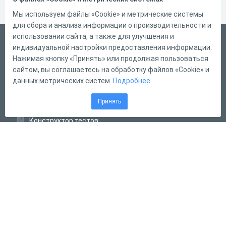
Мы используем файлы «Cookie» и метрические системы
для сбора и анализа информации о производительности и
использовании сайта, а также для улучшения и
Русский
индивидуальной настройки предоставления информации.
Справка
Нажимая кнопку «Принять» или продолжая пользоваться
сайтом, вы соглашаетесь на обработку файлов «Cookie» и
Форма обратной связи
данных метрических систем.
Подробнее
Контакты
Принять
Тарифы
Конструктор тестов
Конструктор опросов
Конструктор кроссвордов
Диалоговые тренажёры
Комплексные задания
Система Дистанционного Обучения