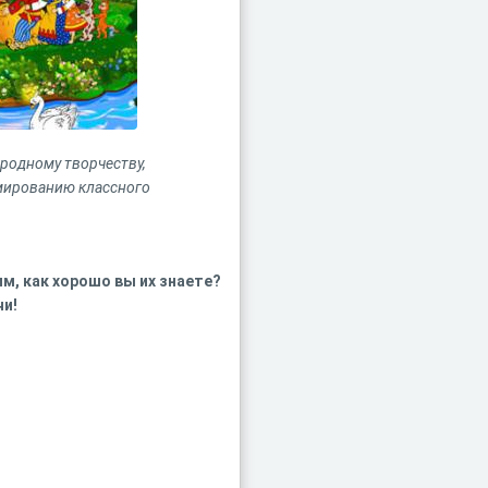
ародному творчеству,
рмированию классного
им, как хорошо вы их знаете?
чи!