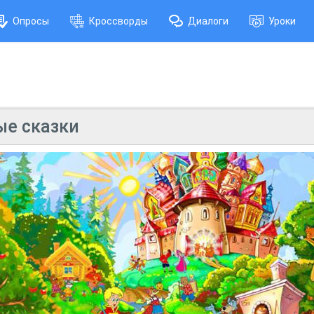
Опросы
Кроссворды
Диалоги
Уроки
ые сказки