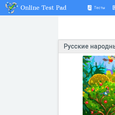
Online Test Pad
Тесты
Русские народн