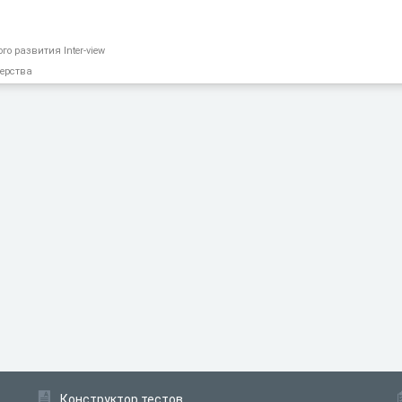
го развития Inter-view
дерства
Конструктор тестов