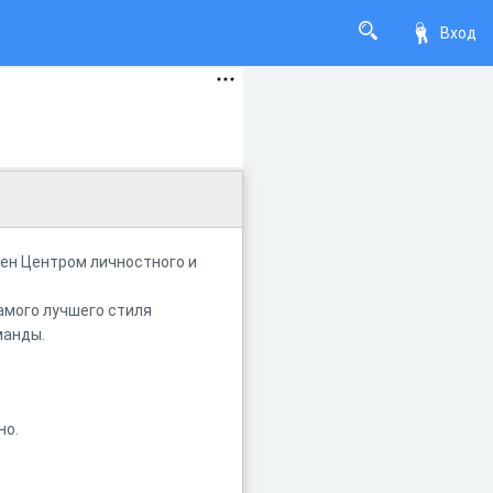
Вход
лен Центром личностного и
амого лучшего стиля
манды.
но.