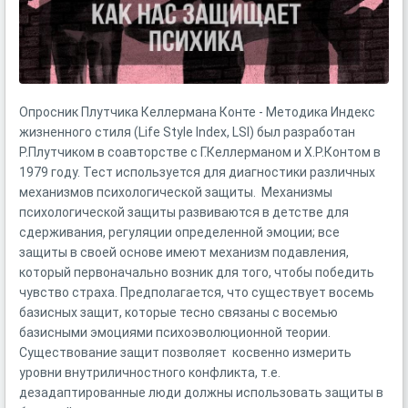
Опросник Плутчика Келлермана Конте - Методика Индекс
жизненного стиля (Life Style Index, LSI) был разработан
Р.Плутчиком в соавторстве с Г.Келлерманом и Х.Р.Контом в
1979 году. Тест используется для диагностики различных
механизмов психологической защиты. Механизмы
психологической защиты развиваются в детстве для
сдерживания, регуляции определенной эмоции; все
защиты в своей основе имеют механизм подавления,
который первоначально возник для того, чтобы победить
чувство страха. Предполагается, что существует восемь
базисных защит, которые тесно связаны с восемью
базисными эмоциями психоэволюционной теории.
Существование защит позволяет косвенно измерить
уровни внутриличностного конфликта, т.е.
дезадаптированные люди должны использовать защиты в