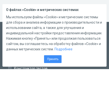
О файлах «Cookie» и метрических системах
Мы используем файлы «Cookie» и метрические системы
для сбора и анализа информации о производительности и
использовании сайта, а также для улучшения и
Русский
индивидуальной настройки предоставления информации.
Справка
Нажимая кнопку «Принять» или продолжая пользоваться
сайтом, вы соглашаетесь на обработку файлов «Cookie» и
Форма обратной связи
данных метрических систем.
Подробнее
Контакты
Принять
Тарифы
Конструктор тестов
Конструктор опросов
Конструктор кроссвордов
Диалоговые тренажёры
Комплексные задания
Система Дистанционного Обучения