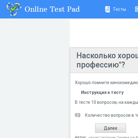
Online Test Pad
Тесты
Насколько хоро
профессию"?
Хорошо помните кинокомедию 
Инструкция к тесту
В тесте 10 вопросов, на кажд
Количество вопросов в т
Автор:
канал Цитатник Синема на Я