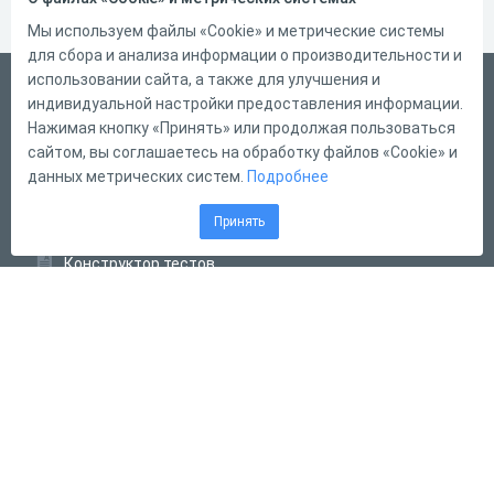
Мы используем файлы «Cookie» и метрические системы
для сбора и анализа информации о производительности и
использовании сайта, а также для улучшения и
Русский
индивидуальной настройки предоставления информации.
Справка
Нажимая кнопку «Принять» или продолжая пользоваться
сайтом, вы соглашаетесь на обработку файлов «Cookie» и
Форма обратной связи
данных метрических систем.
Подробнее
Контакты
Принять
Тарифы
Конструктор тестов
Конструктор опросов
Конструктор кроссвордов
Диалоговые тренажёры
Комплексные задания
Система Дистанционного Обучения