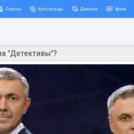
Опросы
Кроссворды
Диалоги
Уроки
ла "Детективы"?