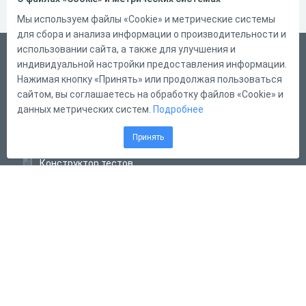
Мы используем файлы «Cookie» и метрические системы
для сбора и анализа информации о производительности и
использовании сайта, а также для улучшения и
Русский
индивидуальной настройки предоставления информации.
Справка
Нажимая кнопку «Принять» или продолжая пользоваться
сайтом, вы соглашаетесь на обработку файлов «Cookie» и
Форма обратной связи
данных метрических систем.
Подробнее
Контакты
Принять
Тарифы
Конструктор тестов
Конструктор опросов
Конструктор кроссвордов
Диалоговые тренажёры
Комплексные задания
Система Дистанционного Обучения