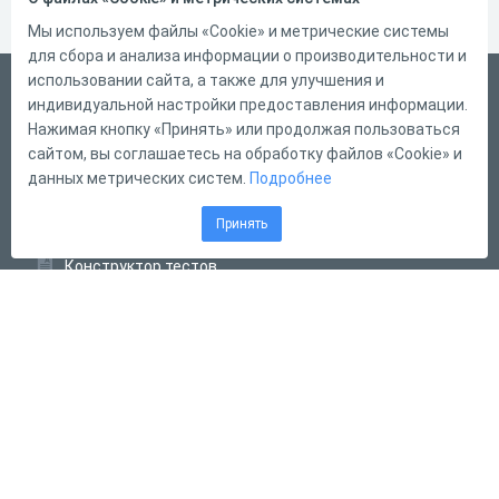
Мы используем файлы «Cookie» и метрические системы
для сбора и анализа информации о производительности и
использовании сайта, а также для улучшения и
Русский
индивидуальной настройки предоставления информации.
Справка
Нажимая кнопку «Принять» или продолжая пользоваться
сайтом, вы соглашаетесь на обработку файлов «Cookie» и
Форма обратной связи
данных метрических систем.
Подробнее
Контакты
Принять
Тарифы
Конструктор тестов
Конструктор опросов
Конструктор кроссвордов
Диалоговые тренажёры
Комплексные задания
Система Дистанционного Обучения