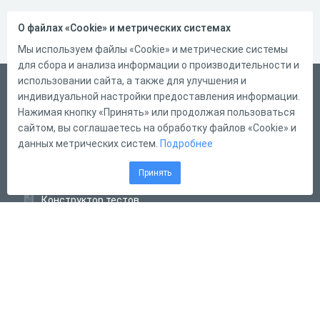
О файлах «Cookie» и метрических системах
Мы используем файлы «Cookie» и метрические системы
для сбора и анализа информации о производительности и
использовании сайта, а также для улучшения и
Русский
индивидуальной настройки предоставления информации.
Справка
Нажимая кнопку «Принять» или продолжая пользоваться
сайтом, вы соглашаетесь на обработку файлов «Cookie» и
Форма обратной связи
данных метрических систем.
Подробнее
Контакты
Принять
Тарифы
Конструктор тестов
Конструктор опросов
Конструктор кроссвордов
Диалоговые тренажёры
Комплексные задания
Система Дистанционного Обучения