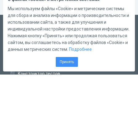
Мы используем файлы «Cookie» и метрические системы
для сбора и анализа информации о производительности и
использовании сайта, а также для улучшения и
Русский
индивидуальной настройки предоставления информации.
Справка
Нажимая кнопку «Принять» или продолжая пользоваться
сайтом, вы соглашаетесь на обработку файлов «Cookie» и
Форма обратной связи
данных метрических систем.
Подробнее
Контакты
Принять
Тарифы
Конструктор тестов
Конструктор опросов
Конструктор кроссвордов
Диалоговые тренажёры
Комплексные задания
Система Дистанционного Обучения