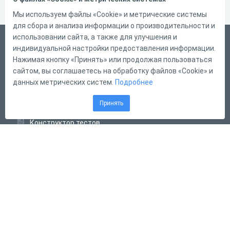
Мы используем файлы «Cookie» и метрические системы
для сбора и анализа информации о производительности и
использовании сайта, а также для улучшения и
Русский
индивидуальной настройки предоставления информации.
Справка
Нажимая кнопку «Принять» или продолжая пользоваться
сайтом, вы соглашаетесь на обработку файлов «Cookie» и
Форма обратной связи
данных метрических систем.
Подробнее
Контакты
Принять
Тарифы
Конструктор тестов
Конструктор опросов
Конструктор кроссвордов
Диалоговые тренажёры
Комплексные задания
Система Дистанционного Обучения