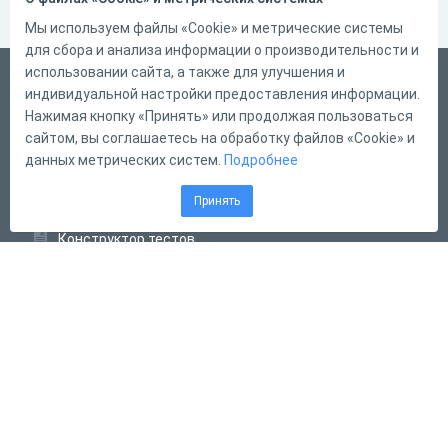
Мы используем файлы «Cookie» и метрические системы
для сбора и анализа информации о производительности и
использовании сайта, а также для улучшения и
Русский
индивидуальной настройки предоставления информации.
Справка
Нажимая кнопку «Принять» или продолжая пользоваться
сайтом, вы соглашаетесь на обработку файлов «Cookie» и
Форма обратной связи
данных метрических систем.
Подробнее
Контакты
Принять
Тарифы
Конструктор тестов
Конструктор опросов
Конструктор кроссвордов
Диалоговые тренажёры
Комплексные задания
Система Дистанционного Обучения