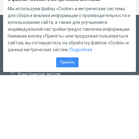
Мы используем файлы «Cookie» и метрические системы
для сбора и анализа информации о производительности и
использовании сайта, а также для улучшения и
Русский
индивидуальной настройки предоставления информации.
Справка
Нажимая кнопку «Принять» или продолжая пользоваться
сайтом, вы соглашаетесь на обработку файлов «Cookie» и
Форма обратной связи
данных метрических систем.
Подробнее
Контакты
Принять
Тарифы
Конструктор тестов
Конструктор опросов
Конструктор кроссвордов
Диалоговые тренажёры
Комплексные задания
Система Дистанционного Обучения