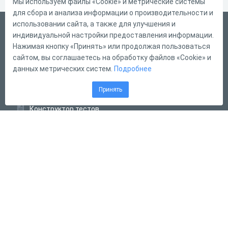
Мы используем файлы «Cookie» и метрические системы
для сбора и анализа информации о производительности и
использовании сайта, а также для улучшения и
Русский
индивидуальной настройки предоставления информации.
Справка
Нажимая кнопку «Принять» или продолжая пользоваться
сайтом, вы соглашаетесь на обработку файлов «Cookie» и
Форма обратной связи
данных метрических систем.
Подробнее
Контакты
Принять
Тарифы
Конструктор тестов
Конструктор опросов
Конструктор кроссвордов
Диалоговые тренажёры
Комплексные задания
Система Дистанционного Обучения
2011 - 2026
Online Test Pad
Соглашение об использовании
Оферта
Политика обработки персональных данных