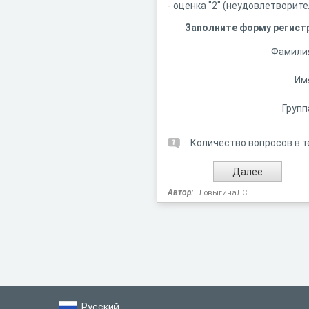
- оценка "2" (неудовлетворит
Заполните форму регист
Фамили
Им
Групп
Количество вопросов в т
Автор:
ЛовыгинаЛС
Русский