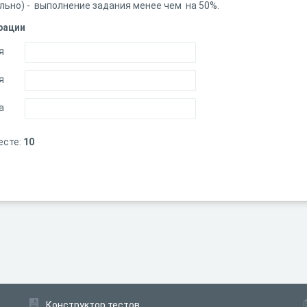
ельно) - выполнение задания менее чем на 50%.
рации
я
я
а
есте:
10
Конструктор тестов