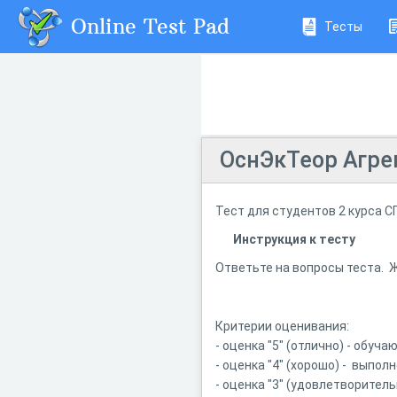
Online Test Pad
Тесты
ОснЭкТеор Агре
Тест для студентов 2 курса 
Инструкция к тесту
Ответьте на вопросы теста. 
Критерии оценивания:
- оценка "5" (отлично) - обу
- оценка "4" (хорошо) - выпол
- оценка "3" (удовлетворител