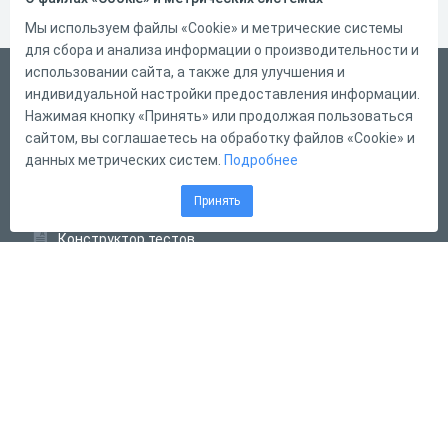
Мы используем файлы «Cookie» и метрические системы
для сбора и анализа информации о производительности и
использовании сайта, а также для улучшения и
Русский
индивидуальной настройки предоставления информации.
Справка
Нажимая кнопку «Принять» или продолжая пользоваться
сайтом, вы соглашаетесь на обработку файлов «Cookie» и
Форма обратной связи
данных метрических систем.
Подробнее
Контакты
Принять
Тарифы
Конструктор тестов
Конструктор опросов
Конструктор кроссвордов
Диалоговые тренажёры
Комплексные задания
Система Дистанционного Обучения