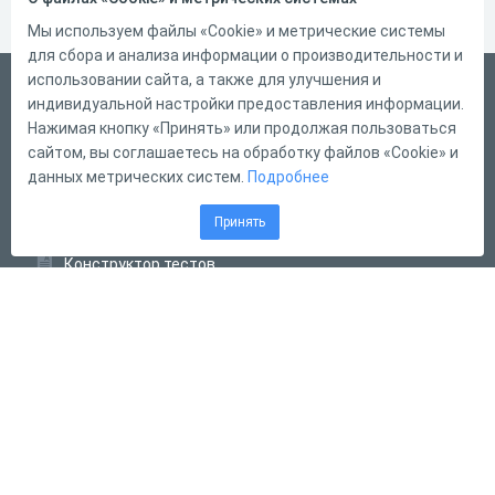
Мы используем файлы «Cookie» и метрические системы
для сбора и анализа информации о производительности и
использовании сайта, а также для улучшения и
Русский
индивидуальной настройки предоставления информации.
Справка
Нажимая кнопку «Принять» или продолжая пользоваться
сайтом, вы соглашаетесь на обработку файлов «Cookie» и
Форма обратной связи
данных метрических систем.
Подробнее
Контакты
Принять
Тарифы
Конструктор тестов
Конструктор опросов
Конструктор кроссвордов
Диалоговые тренажёры
Комплексные задания
Система Дистанционного Обучения