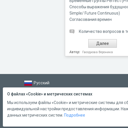
Временные группы Perfect (Pr
Способы выражения будущности 
Simple/ Future Continuous)
Согласования времен
Количество вопросов в т
Автор:
Гвоздкова Вероника
Русский
Справка
О файлах «Cookie» и метрических системах
Форма обратной связи
Мы используем файлы «Cookie» и метрические системы для сб
индивидуальной настройки предоставления информации. Нажи
Контакты
данных метрических систем.
Подробнее
Тарифы