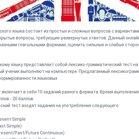
ского языка состоит из простых и сложных вопросов с вариантами
крытые вопросы, требующие развернутых ответов. Данный онлай
разными глагольными формами, оценить сильные и слабые сторон
кому языку представляет собой лексико-грамматический тест на
ый ученик выполняют на компьютере. Предлагаемый лексикограм
формированности языковых
 включает в себя 10 заданий разного формата. Время выполнения
лов - 20 баллов.
ский тест входят задания на употребление следующего
esent Simple
st Simple)
resent/Past/Future Continuous)