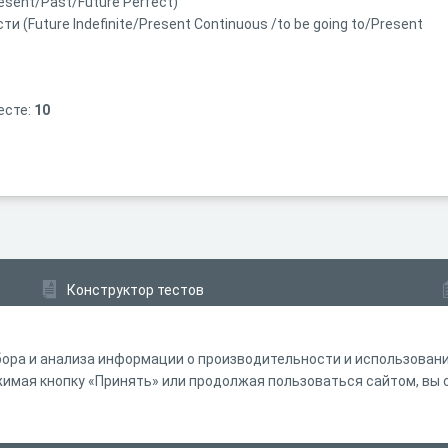
esent/Past/Future Perfect)
(Future Indefinite/Present Continuous /to be going to/Present
есте:
10
Конструктор тестов
Конструктор опросов
Конструктор кроссвордов
ора и анализа информации о производительности и использовании
мая кнопку «Принять» или продолжая пользоваться сайтом, вы с