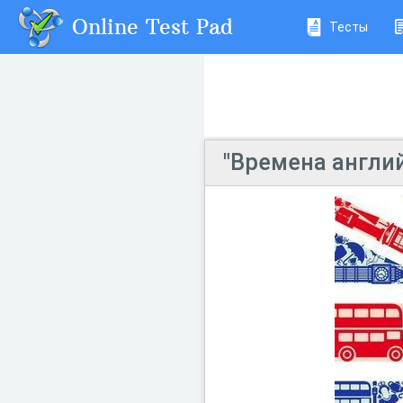
Online Test Pad
Тесты
"Времена англий