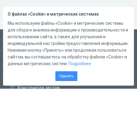
О файлах «Cookie» и метрических системах
Мы используем файлы «Cookie» и метрические системы
для сбора и анализа информации о производительности и
использовании сайта, а также для улучшения и
Русский
индивидуальной настройки предоставления информации.
Справка
Нажимая кнопку «Принять» или продолжая пользоваться
сайтом, вы соглашаетесь на обработку файлов «Cookie» и
Форма обратной связи
данных метрических систем.
Подробнее
Контакты
Принять
Тарифы
Конструктор тестов
Конструктор опросов
Конструктор кроссвордов
Диалоговые тренажёры
Комплексные задания
Система Дистанционного Обучения