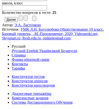
школа, класс
Количество вопросов в тесте:
25
Автор:
Э.А. Ласточкин
Источник:
УМК Л.Н. Боголюбова Обществознание 10 класс.
Базовый уровень, ,-М.:Просвещение, 2020; Videouroki.net,
Skysmart.ru, Resh.edu.ru, onlinetestpad.com
Русский
Русский
English
Український
Беларускі
Справка
Форма обратной связи
Контакты
Тарифы
Конструктор тестов
Конструктор опросов
Конструктор кроссвордов
Диалоговые тренажёры
Комплексные задания
Система Дистанционного Обучения