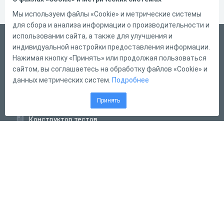
Мы используем файлы «Cookie» и метрические системы
для сбора и анализа информации о производительности и
использовании сайта, а также для улучшения и
Русский
индивидуальной настройки предоставления информации.
Справка
Нажимая кнопку «Принять» или продолжая пользоваться
сайтом, вы соглашаетесь на обработку файлов «Cookie» и
Форма обратной связи
данных метрических систем.
Подробнее
Контакты
Принять
Тарифы
Конструктор тестов
Конструктор опросов
Конструктор кроссвордов
Диалоговые тренажёры
Комплексные задания
Система Дистанционного Обучения