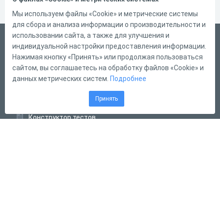
Мы используем файлы «Cookie» и метрические системы
для сбора и анализа информации о производительности и
использовании сайта, а также для улучшения и
Русский
индивидуальной настройки предоставления информации.
Справка
Нажимая кнопку «Принять» или продолжая пользоваться
сайтом, вы соглашаетесь на обработку файлов «Cookie» и
Форма обратной связи
данных метрических систем.
Подробнее
Контакты
Принять
Тарифы
Конструктор тестов
Конструктор опросов
Конструктор кроссвордов
Диалоговые тренажёры
Комплексные задания
Система Дистанционного Обучения