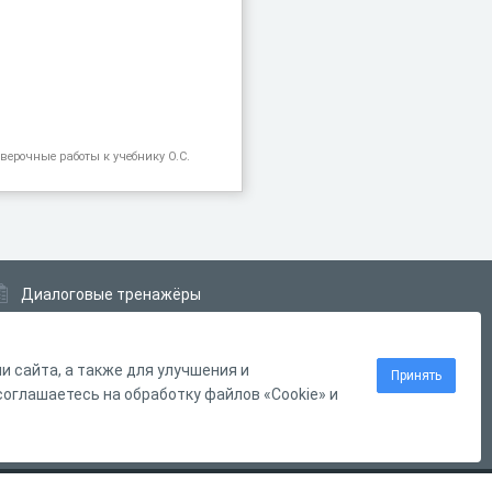
оверочные работы к учебнику О.С.
Диалоговые тренажёры
Комплексные задания
Система Дистанционного Обучения
 сайта, а также для улучшения и
Принять
оглашаетесь на обработку файлов «Cookie» и
Нашли ошибку?
Выделите её
и нажмите
Ctrl
+
Enter