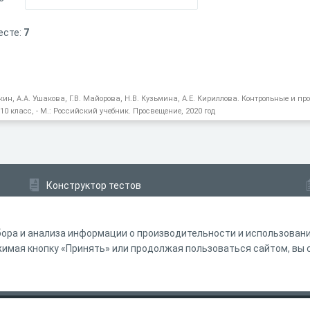
есте:
7
зкин, А.А. Ушакова, Г.В. Майорова, Н.В. Кузьмина, А.Е. Кириллова. Контрольные и пр
0 класс, - М.: Российский учебник. Просвещение, 2020 год
Конструктор тестов
Конструктор опросов
Конструктор кроссвордов
ора и анализа информации о производительности и использовании
мая кнопку «Принять» или продолжая пользоваться сайтом, вы с
ферта
Политика обработки персональных данных