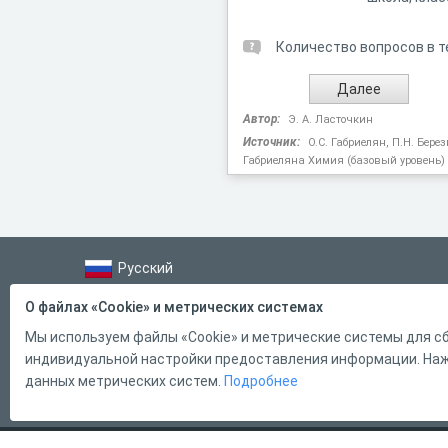
Количество вопросов в т
Автор:
Э. А. Ласточкин
Источник:
О.С. Габриелян, П.Н. Бере
Габриеляна Химия (базовый уровень) 1
Русский
Справка
О файлах «Cookie» и метрических системах
Форма обратной связи
Мы используем файлы «Cookie» и метрические системы для сб
индивидуальной настройки предоставления информации. Нажи
Контакты
данных метрических систем.
Подробнее
Тарифы
2011 - 2026
Online Test Pad
Соглашение об использовании
О