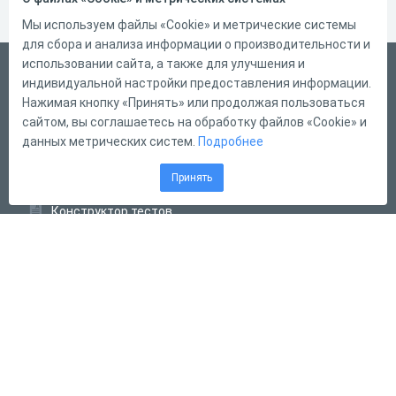
Мы используем файлы «Cookie» и метрические системы
для сбора и анализа информации о производительности и
использовании сайта, а также для улучшения и
Русский
индивидуальной настройки предоставления информации.
Справка
Нажимая кнопку «Принять» или продолжая пользоваться
сайтом, вы соглашаетесь на обработку файлов «Cookie» и
Форма обратной связи
данных метрических систем.
Подробнее
Контакты
Принять
Тарифы
Конструктор тестов
Конструктор опросов
Конструктор кроссвордов
Диалоговые тренажёры
Комплексные задания
Система Дистанционного Обучения