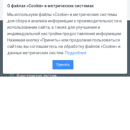
О файлах «Cookie» и метрических системах
Мы используем файлы «Cookie» и метрические системы
для сбора и анализа информации о производительности и
использовании сайта, а также для улучшения и
Русский
индивидуальной настройки предоставления информации.
Справка
Нажимая кнопку «Принять» или продолжая пользоваться
сайтом, вы соглашаетесь на обработку файлов «Cookie» и
Форма обратной связи
данных метрических систем.
Подробнее
Контакты
Принять
Тарифы
Конструктор тестов
Конструктор опросов
Конструктор кроссвордов
Диалоговые тренажёры
Комплексные задания
Система Дистанционного Обучения