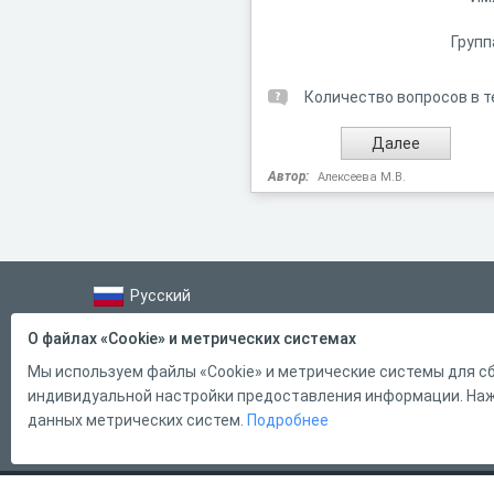
Групп
Количество вопросов в т
Автор:
Алексеева М.В.
Русский
Справка
О файлах «Cookie» и метрических системах
Форма обратной связи
Мы используем файлы «Cookie» и метрические системы для сб
индивидуальной настройки предоставления информации. Нажи
Контакты
данных метрических систем.
Подробнее
Тарифы
2011 - 2026
Online Test Pad
Соглашение об использовании
О