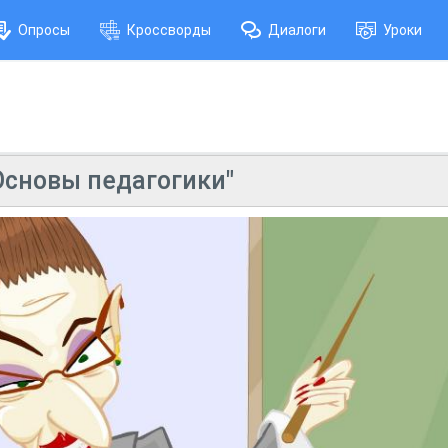
Опросы
Кроссворды
Диалоги
Уроки
Основы педагогики"