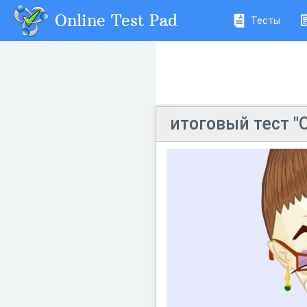
Online Test Pad
Тесты
итоговый тест "