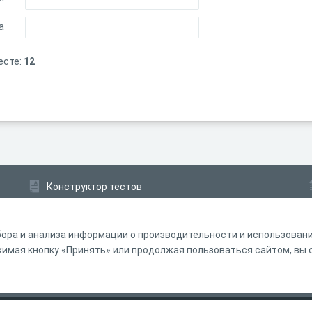
а
есте:
12
Конструктор тестов
Конструктор опросов
Конструктор кроссвордов
ора и анализа информации о производительности и использовании
мая кнопку «Принять» или продолжая пользоваться сайтом, вы с
ферта
Политика обработки персональных данных