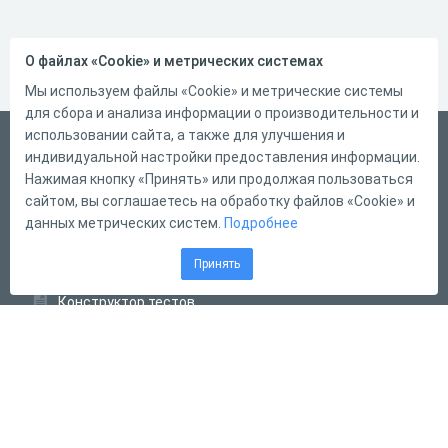
О файлах «Cookie» и метрических системах
Мы используем файлы «Cookie» и метрические системы
для сбора и анализа информации о производительности и
использовании сайта, а также для улучшения и
Русский
индивидуальной настройки предоставления информации.
Справка
Нажимая кнопку «Принять» или продолжая пользоваться
сайтом, вы соглашаетесь на обработку файлов «Cookie» и
Форма обратной связи
данных метрических систем.
Подробнее
Контакты
Принять
Тарифы
Конструктор тестов
Конструктор опросов
Конструктор кроссвордов
Диалоговые тренажёры
Комплексные задания