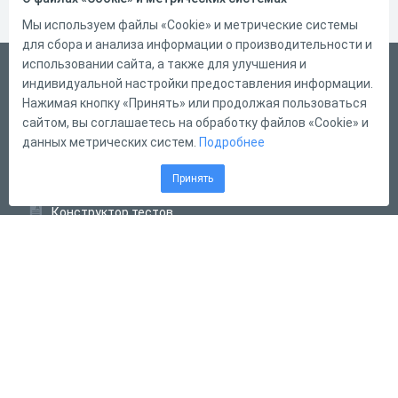
Мы используем файлы «Cookie» и метрические системы
для сбора и анализа информации о производительности и
использовании сайта, а также для улучшения и
Русский
индивидуальной настройки предоставления информации.
Справка
Нажимая кнопку «Принять» или продолжая пользоваться
сайтом, вы соглашаетесь на обработку файлов «Cookie» и
Форма обратной связи
данных метрических систем.
Подробнее
Контакты
Принять
Тарифы
Конструктор тестов
Конструктор опросов
Конструктор кроссвордов
Диалоговые тренажёры
Комплексные задания
Система Дистанционного Обучения