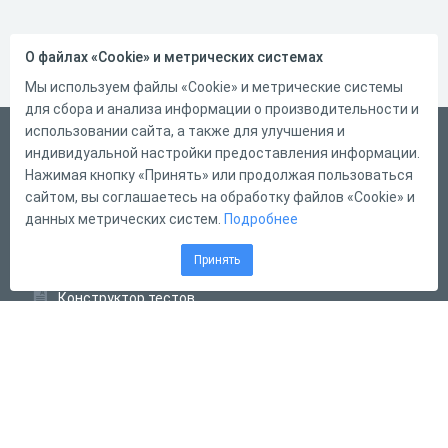
О файлах «Cookie» и метрических системах
Мы используем файлы «Cookie» и метрические системы
для сбора и анализа информации о производительности и
использовании сайта, а также для улучшения и
Русский
индивидуальной настройки предоставления информации.
Справка
Нажимая кнопку «Принять» или продолжая пользоваться
сайтом, вы соглашаетесь на обработку файлов «Cookie» и
Форма обратной связи
данных метрических систем.
Подробнее
Контакты
Принять
Тарифы
Конструктор тестов
Конструктор опросов
Конструктор кроссвордов
Диалоговые тренажёры
Комплексные задания