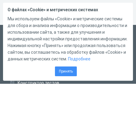
О файлах «Cookie» и метрических системах
Мы используем файлы «Cookie» и метрические системы
для сбора и анализа информации о производительности и
использовании сайта, а также для улучшения и
Русский
индивидуальной настройки предоставления информации.
Справка
Нажимая кнопку «Принять» или продолжая пользоваться
сайтом, вы соглашаетесь на обработку файлов «Cookie» и
Форма обратной связи
данных метрических систем.
Подробнее
Контакты
Принять
Тарифы
Конструктор тестов
Конструктор опросов
Конструктор кроссвордов
Диалоговые тренажёры
Комплексные задания
Система Дистанционного Обучения