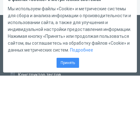
Мы используем файлы «Cookie» и метрические системы
для сбора и анализа информации о производительности и
использовании сайта, а также для улучшения и
Русский
индивидуальной настройки предоставления информации.
Справка
Нажимая кнопку «Принять» или продолжая пользоваться
сайтом, вы соглашаетесь на обработку файлов «Cookie» и
Форма обратной связи
данных метрических систем.
Подробнее
Контакты
Принять
Тарифы
Конструктор тестов
Конструктор опросов
Конструктор кроссвордов
Диалоговые тренажёры
Комплексные задания
Система Дистанционного Обучения