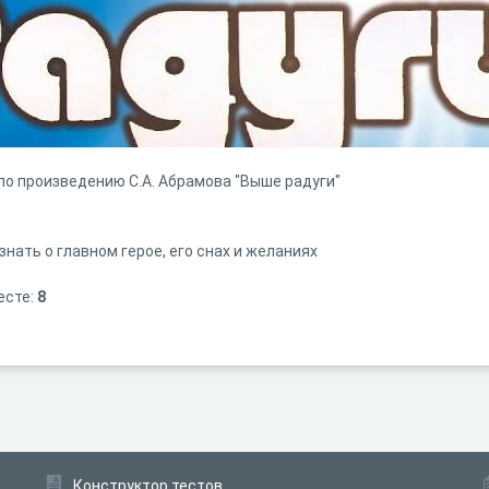
по произведению С.А. Абрамова "Выше радуги"
знать о главном герое, его снах и желаниях
есте:
8
Конструктор тестов