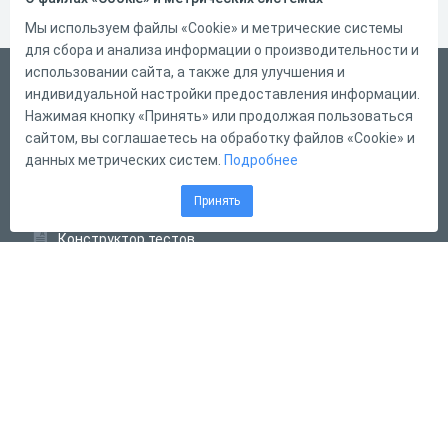
Мы используем файлы «Cookie» и метрические системы
для сбора и анализа информации о производительности и
использовании сайта, а также для улучшения и
Русский
индивидуальной настройки предоставления информации.
Справка
Нажимая кнопку «Принять» или продолжая пользоваться
сайтом, вы соглашаетесь на обработку файлов «Cookie» и
Форма обратной связи
данных метрических систем.
Подробнее
Контакты
Принять
Тарифы
Конструктор тестов
Конструктор опросов
Конструктор кроссвордов
Диалоговые тренажёры
Комплексные задания
Система Дистанционного Обучения