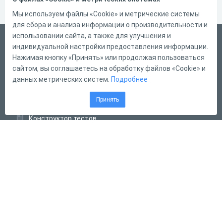
Мы используем файлы «Cookie» и метрические системы
для сбора и анализа информации о производительности и
использовании сайта, а также для улучшения и
Русский
индивидуальной настройки предоставления информации.
Справка
Нажимая кнопку «Принять» или продолжая пользоваться
сайтом, вы соглашаетесь на обработку файлов «Cookie» и
Форма обратной связи
данных метрических систем.
Подробнее
Контакты
Принять
Тарифы
Конструктор тестов
Конструктор опросов
Конструктор кроссвордов
Диалоговые тренажёры
Комплексные задания
Система Дистанционного Обучения