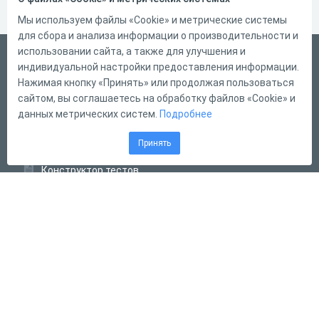
Мы используем файлы «Cookie» и метрические системы
для сбора и анализа информации о производительности и
использовании сайта, а также для улучшения и
Русский
индивидуальной настройки предоставления информации.
Справка
Нажимая кнопку «Принять» или продолжая пользоваться
сайтом, вы соглашаетесь на обработку файлов «Cookie» и
Форма обратной связи
данных метрических систем.
Подробнее
Контакты
Принять
Тарифы
Конструктор тестов
Конструктор опросов
Конструктор кроссвордов
Диалоговые тренажёры
Комплексные задания
Система Дистанционного Обучения