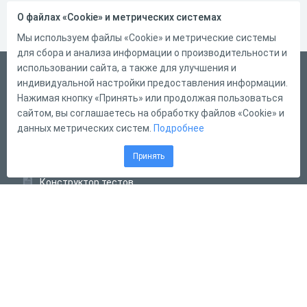
О файлах «Cookie» и метрических системах
Мы используем файлы «Cookie» и метрические системы
для сбора и анализа информации о производительности и
использовании сайта, а также для улучшения и
Русский
индивидуальной настройки предоставления информации.
Справка
Нажимая кнопку «Принять» или продолжая пользоваться
сайтом, вы соглашаетесь на обработку файлов «Cookie» и
Форма обратной связи
данных метрических систем.
Подробнее
Контакты
Принять
Тарифы
Конструктор тестов
Конструктор опросов
Конструктор кроссвордов
Диалоговые тренажёры
Комплексные задания
Система Дистанционного Обучения