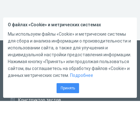
О файлах «Cookie» и метрических системах
Мы используем файлы «Cookie» и метрические системы
для сбора и анализа информации о производительности и
использовании сайта, а также для улучшения и
Русский
индивидуальной настройки предоставления информации.
Справка
Нажимая кнопку «Принять» или продолжая пользоваться
сайтом, вы соглашаетесь на обработку файлов «Cookie» и
Форма обратной связи
данных метрических систем.
Подробнее
Контакты
Принять
Тарифы
Конструктор тестов
Конструктор опросов
Конструктор кроссвордов
Диалоговые тренажёры