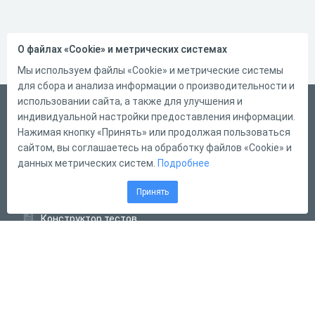
О файлах «Cookie» и метрических системах
Мы используем файлы «Cookie» и метрические системы
для сбора и анализа информации о производительности и
использовании сайта, а также для улучшения и
Русский
индивидуальной настройки предоставления информации.
Справка
Нажимая кнопку «Принять» или продолжая пользоваться
сайтом, вы соглашаетесь на обработку файлов «Cookie» и
Форма обратной связи
данных метрических систем.
Подробнее
Контакты
Принять
Тарифы
Конструктор тестов
Конструктор опросов
Конструктор кроссвордов
Диалоговые тренажёры
Комплексные задания